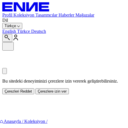
Profil
Koleksiyon
Tasarımcılar
Haberler
Mağazalar
Dil
Türkçe
English
Türkçe
Deutsch
Bu sitedeki deneyiminizi çerezlere izin vererek geliştirebilirsiniz.
Çerezleri Reddet
Çerezlere izin ver
Paylaş
Anasayfa
/
Koleksiyon
/
Facebook
Twitter
Pinterest
E-mail