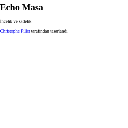
Echo
Masa
İndirilenler
Echo
Masa
İncelik ve sadelik.
Christophe Pillet
tarafından tasarlandı
Echo Table.pdf
38.83 kB
İndir