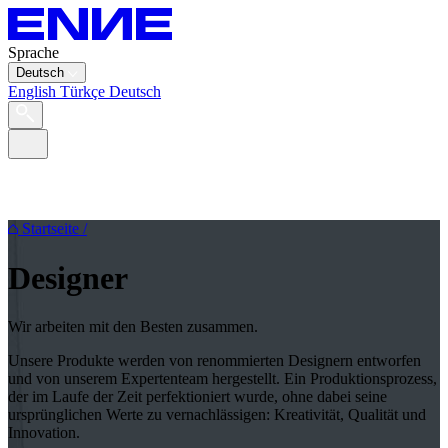
Sprache
Deutsch
English
Türkçe
Deutsch
Startseite
/
Designer
Wir arbeiten mit den Besten zusammen.
Unsere Produkte werden von renommierten Designern entworfen
und von unserem Expertenteam hergestellt. Ein Produktionsprozess,
der im Laufe der Zeit perfektioniert wurde, ohne dabei seine
ursprünglichen Werte zu vernachlässigen: Kreativität, Qualität und
Innovation.